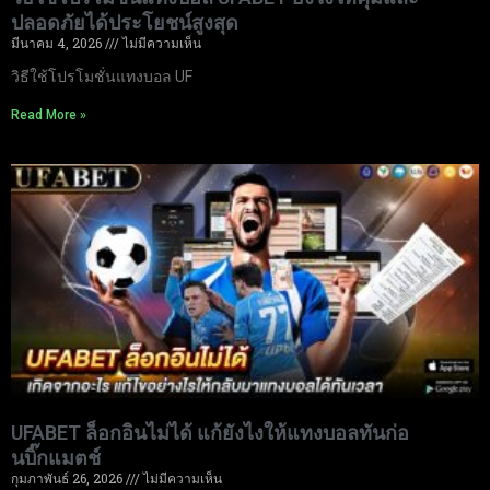
ปลอดภัยได้ประโยชน์สูงสุด
มีนาคม 4, 2026
ไม่มีความเห็น
วิธีใช้โปรโมชั่นแทงบอล UF
Read More »
UFABET ล็อกอินไม่ได้ แก้ยังไงให้แทงบอลทันก่อ
นบิ๊กแมตช์
กุมภาพันธ์ 26, 2026
ไม่มีความเห็น