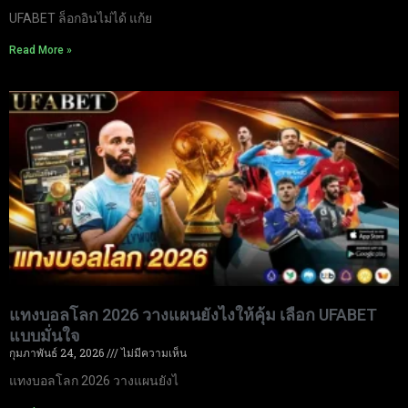
UFABET ล็อกอินไม่ได้ แก้ย
Read More »
แทงบอลโลก 2026 วางแผนยังไงให้คุ้ม เลือก UFABET
แบบมั่นใจ
กุมภาพันธ์ 24, 2026
ไม่มีความเห็น
แทงบอลโลก 2026 วางแผนยังไ