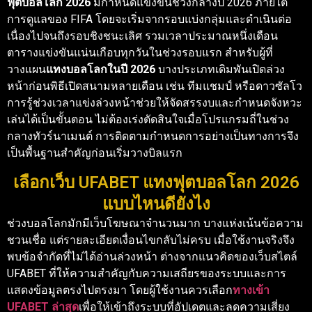
ฟุตบอลโลก 2026
มีกำหนดแข่งขันช่วงกลางปี 2026 ภายใต้
การดูแลของ FIFA โดยจะเริ่มจากรอบแบ่งกลุ่มและดำเนินต่อ
เนื่องไปจนถึงรอบชิงชนะเลิศ รวมเวลาประมาณหนึ่งเดือน
ตารางแข่งขันแน่นเกือบทุกวันในช่วงรอบแรก
สำหรับผู้ที่
วางแผน
แทงบอลโลกในปี 2026
บางประเภทเดิมพันเปิดล่วง
หน้าก่อนพิธีเปิดสนามหลายเดือน เช่น ทีมแชมป์ หรือดาวซัลโว
การรู้ช่วงเวลาแข่งล่วงหน้าช่วยให้จัดสรรงบและกำหนดจังหวะ
เล่นได้เป็นขั้นตอน ไม่ต้องเร่งตัดสินใจเมื่อโปรแกรมถี่ในช่วง
กลางทัวร์นาเมนต์ การติดตามกำหนดการอย่างเป็นทางการจึง
เป็นพื้นฐานสำคัญก่อนเริ่มวางบิลแรก
เลือกเว็บ UFABET แทงฟุตบอลโลก 2026
แบบไหนดียังไง
ช่วงบอลโลกมักมีเว็บโฆษณาจำนวนมาก บางแห่งเน้นข้อความ
ชวนเชื่อ แต่รายละเอียดเงื่อนไขกลับไม่ครบ เมื่อใช้งานจริงจึง
พบข้อจำกัดที่ไม่ได้อ่านล่วงหน้า ต่างจากแนวคิดของเว็บสไตล์
UFABET ที่ให้ความสำคัญกับความเสถียรของระบบและการ
แสดงข้อมูลตรงไปตรงมา โดยผู้ใช้งานควรเลือก
ทางเข้า
UFABET ล่าสุด
เพื่อให้เข้าถึงระบบที่อัปเดตและลดความเสี่ยง