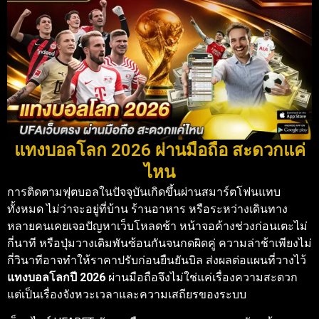
แทงบอลโลก 2026 ผ่านมือถือ สะดวกแค่
ไหน
การติดตามฟุตบอลในปัจจุบันเกิดขึ้นผ่านสมาร์ตโฟนแทบ
ทั้งหมด ไม่ว่าจะอยู่ที่บ้าน ร้านอาหาร หรือระหว่างเดินทาง
หลายคนเคยเจอปัญหาเว็บโหลดช้า หน้าจอค้างช่วงก่อนเตะไม่
กี่นาที หรือปุ่มวางเดิมพันซ้อนกันจนกดผิดคู่ ความล่าช้าเพียงไม่
กี่วินาทีอาจทำให้ราคาปรับก่อนยืนยันบิล ส่งผลต่อแผนที่วางไว้
แทงบอลโลกปี 2026
ผ่านมือถือจึงไม่ใช่แค่เรื่องความสะดวก
แต่เป็นเรื่องจังหวะเวลาและความเสถียรของระบบ