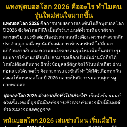
แทงฟุตบอลโลก 2026 คืออะไร ทำไมคน
รุ่นใหม่สนใจมากขึ้น
แทงบอลโลก 2026
คือการทายผลการแข่งขันในศึกฟุตบอลโลก
ปี 2026 ซึ่งจัดโดย FIFA เป็นทัวร์นาเมนต์ที่รวมทีมชาติจาก
หลายทวีป แข่งขันต่อเนื่องประมาณหนึ่งเดือน ความต่างจากลีก
ประจำฤดูกาลคือทุกนัดมีผลต่อการเข้ารอบทันที ไม่มีเวลา
แก้ตัวหลายสิบเกม
ความสนใจของคนรุ่นใหม่เพิ่มขึ้นเพราะรูป
แบบการใช้งานเปลี่ยนไป สามารถเลือกเดิมพันผ่านมือถือได้
โดยไม่ต้องเดินทาง อีกทั้งข้อมูลสถิติถูกจัดไว้ในหน้าเดียว อ่าน
ก่อนแข่งได้รวดเร็ว จังหวะการแข่งขันถี่ ทำให้มีตัวเลือกทุกวัน
ส่งผลให้แทงบอลโลกปี 2026 กลายเป็นกิจกรรมควบคู่การดู
ถ่ายทอดสด
ฟุตบอลโลก 2026 ต่างจากลีกทั่วไปอย่างไร?
เป็นทัวร์นาเมนต์
ช่วงสั้น แข่งถี่ ทุกนัดมีผลต่อการเข้ารอบ ต่างจากลีกที่มีแมตช์
จำนวนมากตลอดฤดูกาล
พนันบอลโลก 2026 เล่นช่วงไหน เริ่มเมื่อไร