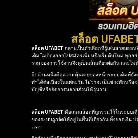
สล็อต UFABET 
สล็อต UFABET
กลายเป็นตัวเลือกที่ผู้เล่นสายบอลห
เดิม ไม่ต้องออกไปสมัครเพิ่มหรือเริ่มต้นใหม่ ทุกอ
รวมของการใช้งานจึงดูเป็นเส้นเดียวต่อกัน และไม่ต้อ
อีกด้านหนึ่งคือความคุ้นเคยของหน้าระบบเดิมที่ยังค
ทำได้ต่อเนื่องในแต่ละวัน ไม่ว่าจะเป็นช่วงพักหรื
บัญชีหรือจัดการหลายส่วนให้วุ่นวาย
สล็อต UFABET
คือเกมสล็อตที่ถูกรวมไว้ในระบบเดีย
ของระบบถูกจัดให้อยู่ในพื้นที่เดียวกัน ทั้งยอดเง
เวลา