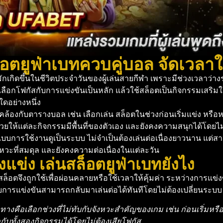
็อตยูฟ่าเบทควบคู่บอล จัดเวลาใ
ักเกิดขึ้นในชีวิตประจำวันของผู้เล่นสายกีฬา เพราะมีช่วงเวลาว่างร
เลือกโฟกัสกับการแข่งขันเป็นหลัก แล้วใช้สล็อตเป็นกิจกรรมเสริมในช
งใดอย่างหนึ่ง
ล้องกับตารางบอล เช่น เลือกเล่น สล็อตในช่วงก่อนเริ่มแข่ง หรือหล
วยให้แต่ละกิจกรรมมีพื้นที่ของตัวเอง และยังคงความสนุกได้โดยไ
บบการใช้งานดูเป็นระบบ ไม่จำเป็นต้องเล่นต่อเนื่องยาวนาน แต่สามาร
หวะที่สมดุล และยังคงความต่อเนื่องในแต่ละวัน
งแข่ง เล่นสล็อตยูฟ่าเบทยังไง
มที่ สล็อตจึงถูกใช้เพื่อผ่อนคลายหรือใช้เวลาให้คุ้มค่า ระหว่างการ
จบการแข่งขันสามารถกลับมาเล่นต่อได้ทันทีโดยไม่ต้องเปลี่ยนระบบ
างคือเลือกช่วงที่ไม่ทับกับจังหวะสำคัญของเกม เช่น ก่อนเริ่มหร
กกับทั้งสองกิจกรรมได้โดยไม่ต้องเสียโฟกัส