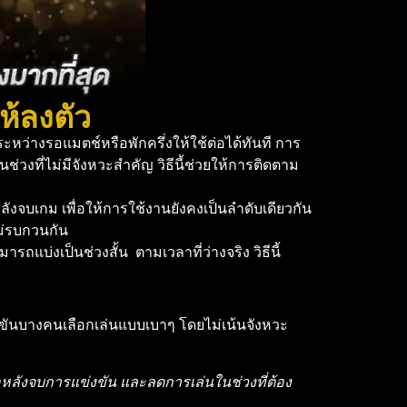
ห้ลงตัว
ะหว่างรอแมตช์หรือพักครึ่งให้ใช้ต่อได้ทันที การ
่วงที่ไม่มีจังหวะสำคัญ วิธีนี้ช่วยให้การติดตาม
ังจบเกม เพื่อให้การใช้งานยังคงเป็นลำดับเดียวกัน
ม่รบกวนกัน
ถแบ่งเป็นช่วงสั้น ตามเวลาที่ว่างจริง วิธีนี้
แข่งขันบางคนเลือกเล่นแบบเบาๆ โดยไม่เน้นจังหวะ
ือหลังจบการแข่งขัน และลดการเล่นในช่วงที่ต้อง