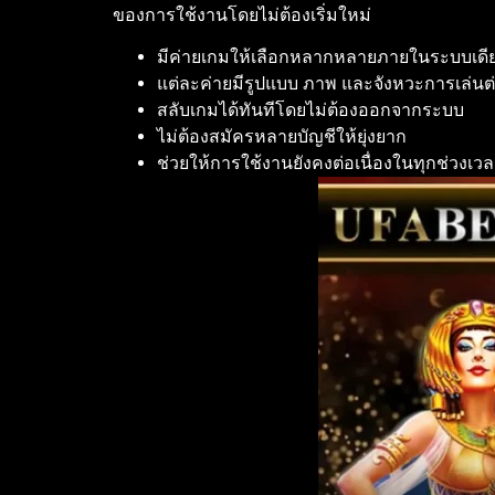
ของการใช้งานโดยไม่ต้องเริ่มใหม่
มีค่ายเกมให้เลือกหลากหลายภายในระบบเดี
แต่ละค่ายมีรูปแบบ ภาพ และจังหวะการเล่นต่
สลับเกมได้ทันทีโดยไม่ต้องออกจากระบบ
ไม่ต้องสมัครหลายบัญชีให้ยุ่งยาก
ช่วยให้การใช้งานยังคงต่อเนื่องในทุกช่วงเว