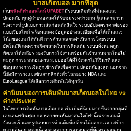
บาสเก็ตบอล มากที่สุด
เว็บ
พนันกีฬาออนไลน์ UFABET
มีระบบเดิมพันที่มั่นคงและ
ปลอดภัย ทุกคู่ถ่ายทอดสดให้รับชมระหว่างเกม ผู้เล่นสามารถ
วิเคราะห์รูปแบบการเล่นก่อนตัดสินใจ ระบบอัปเดตราคาต่อรอง
แบบเรียลไทม์ พร้อมแสดงข้อมูลอย่างละเอียดเพื่อให้เห็นแนว
โน้มของเกมได้ทันที การคำนวณผลดำเนินการโดยระบบ
อัตโนมัติ ลดความผิดพลาดในการคิดแต้ม ระบบทั้งหมดถูก
พัฒนาให้เสถียร รองรับการใช้งานพร้อมกันจำนวนมากโดยไม่
สะดุด การฝากถอนผ่านระบบออโต้ที่ใช้เวลาไม่กี่วินาที และ
ข้อมูลทางการเงินถูกเข้ารหัสเพื่อความปลอดภัยสูงสุด นอกจาก
นี้ยังมีตารางแข่งขันจากลีกดังทั่วโลกอย่าง NBA และ
EuroLeague ให้เลือกวางเดิมพันได้ทุกวัน
ค่านิยมของการเดิมพันบาสเก็ตบอลในไทย vs
ต่างประเทศ
ในไทยการเดิมพันบาสเก็ตบอล เริ่มเป็นที่นิยมมากขึ้นจากกลุ่มที่
เคยเล่นพนันฟุตบอล หลายคนหันมาสนใจกีฬานี้เพราะเกมมี
จังหวะเร็วและรูปแบบการทำแต้มที่เปลี่ยนได้ตลอดเวลา สร้าง
ความลุ้นอย่างต่อเนื่อง ต่างจากการแทงบอลที่ต้องรอผลนาน