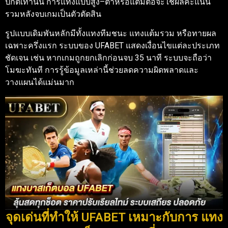
ปกติเท่านั้น การแทงแบบสูง–ต่ำหรือแต้มต่อจะใช้ผลคะแนน
รวมหลังจบเกมเป็นตัวตัดสิน
รูปแบบเดิมพันหลักมีทั้งแทงทีมชนะ แทงแต้มรวม หรือทายผล
เฉพาะครึ่งแรก ระบบของ UFABET แสดงเงื่อนไขแต่ละประเภท
ชัดเจน เช่น หากเกมถูกยกเลิกก่อนจบ 35 นาที ระบบจะถือว่า
โมฆะทันที การรู้ข้อมูลเหล่านี้ช่วยลดความผิดพลาดและ
วางแผนได้แม่นมาก
จุดเด่นที่ทำให้ UFABET เหมาะกับการ แทง